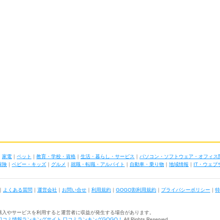
｜
家電
｜
ペット
｜
教育・学校・資格
｜
生活・暮らし・サービス
｜
パソコン・ソフトウェア・オフィス
保険
｜
ベビー・キッズ
｜
グルメ
｜
就職・転職・アルバイト
｜
自動車・乗り物
｜
地域情報
｜
IT・ウェ
｜
よくある質問
｜
運営会社
｜
お問い合せ
｜
利用規約
｜
GOGO割利用規約
｜
プライバシーポリシー
｜
特
購入やサービスを利用すると運営者に収益が発生する場合があります。
口コミ情報ランキングサイト 口コミランキングGOGO！
All Rights Reserved.