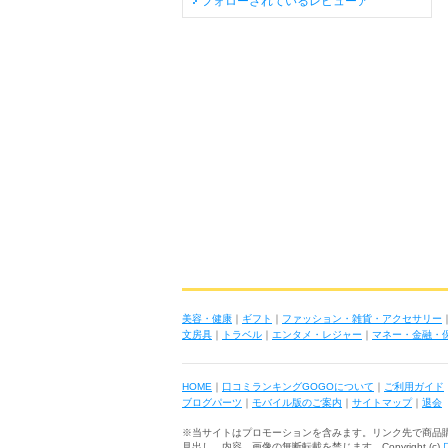
フォローされているレビューア
美容・健康
｜
ギフト
｜
ファッション・雑貨・アクセサリー
文房具
｜
トラベル
｜
エンタメ・レジャー
｜
マネー・金融・
HOME
｜
口コミランキングGOGOについて
｜
ご利用ガイド
ブログパーツ
｜
モバイル版のご案内
｜
サイトマップ
｜
退会
※当サイトはプロモーションを含みます。リンク先で商品
見出し、内容、画像の無断転載を禁じます Copyright (c)