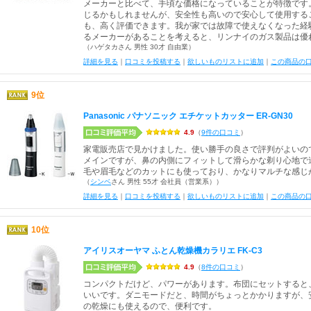
メーカーと比べて、手頃な価格になっていることが特徴です
じるかもしれませんが、安全性も高いので安心して使用する
も、高く評価できます。我が家では故障で使えなくなった経
るメーカーがあることを考えると、リンナイのガス製品は優
（ハゲタカさん 男性 30才 自由業）
詳細を見る
｜
口コミを投稿する
｜
欲しいものリストに追加
｜
この商品の
9位
Panasonic パナソニック エチケットカッター ER-GN30
4.9
（
9件の口コミ
）
家電販売店で見かけました。使い勝手の良さで評判がよいの
メインですが、鼻の内側にフィットして滑らかな剃り心地で
毛や眉毛などのカットにも使っており、かなりマルチな感じ
（
シンベ
さん 男性 55才 会社員（営業系））
詳細を見る
｜
口コミを投稿する
｜
欲しいものリストに追加
｜
この商品の
10位
アイリスオーヤマ ふとん乾燥機カラリエ FK-C3
4.9
（
8件の口コミ
）
コンパクトだけど、パワーがあります。布団にセットすると
いいです。ダニモードだと、時間がちょっとかかりますが、
の乾燥にも使えるので、便利です。