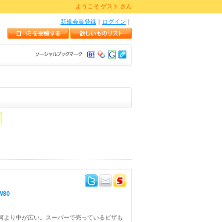
ようこそ ゲスト さん
新規会員登録
｜
ログイン
｜
W80
何より中が広い。スーパーで売っているピザも