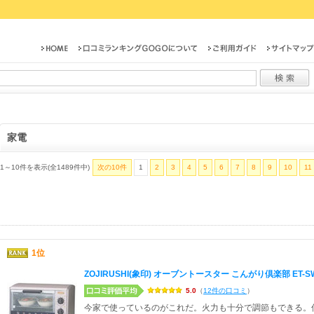
家電
1～10件を表示(全1489件中)
次の10件
1
2
3
4
5
6
7
8
9
10
11
1位
ZOJIRUSHI(象印) オーブントースター こんがり倶楽部 ET-S
5.0
（
12件の口コミ
）
今家で使っているのがこれだ。火力も十分で調節もできる。