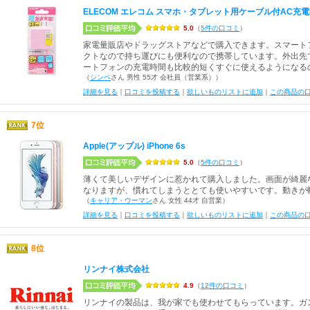
ELECOM エレコム スマホ・タブレット用ケーブル付AC充電器(
5.0
（
5件の口コミ
）
家電量販店やドラッグストアなどで購入できます。スマート
クトなので持ち運びにも便利なので携帯しています。外出先
ートフォンの充電時間も比較的短くすぐに使えるようになる
（
シンベ
さん 男性 55才 会社員（営業系））
詳細を見る
｜
口コミを投稿する
｜
欲しいものリストに追加
｜
この商品の
7位
Apple(アップル) iPhone 6s
5.0
（
5件の口コミ
）
薄くて美しいデザインに惹かれて購入しました。画面が綺麗
なりますが、慣れてしまうととても使いやすいです。動きが
（
キャリア・ウーマン
さん 女性 44才 自営業）
詳細を見る
｜
口コミを投稿する
｜
欲しいものリストに追加
｜
この商品の
8位
リンナイ株式会社
4.9
（
12件の口コミ
）
リンナイの製品は、我が家でも使わせてもらっています。ガ