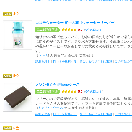
4位
コスモウォーター 富士の滴（ウォーターサーバー）
5.0
（
6件の口コミ
）
知り合いの家で使っていて、お水の口当たりが滑らかで柔ら
に使うのがベストです。温冷水両方出せます。冷蔵庫にいれ
や温かいコーヒーやお茶もすぐに飲めるのが嬉しいです。タ
す。
（
シンベ
さん 男性 55才 会社員（営業系））
詳細を見る
｜
口コミを投稿する
｜
欲しいものリストに追加
｜
この商品の
5位
メゾンタクヤ iPhoneケース
5.0
（
6件の口コミ
）
レザーなので高級感があり、感触もいいですね。本体に綺麗
カードも入り大変便利です。カラーも豊富で傷予防にもなり
（
キャリア・ウーマン
さん 女性 44才 自営業）
詳細を見る
｜
口コミを投稿する
｜
欲しいものリストに追加
｜
この商品の
6位