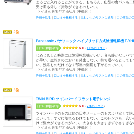
まるごと入れることができる。もちろん、山型の食パンも二
受け皿も外して掃除ができるのもいい。
（ハムさん 男性 45才 会社員（事務系））
詳細を見る
｜
口コミを投稿する
｜
欲しいものリストに追加
｜
この商品の
2位
Panasonic パナソニック ハイブリッド方式除湿乾燥機 F-YHF
5.0
（
11件の口コミ
）
じめじめした時期には除湿乾燥機がいい。音も静かだしパワ
が早い。生乾きのにおいも発生しない。持ち運べるとっても
い。洗濯ものだけでなく部屋の湿度も下がるのでいい。
（ハムさん 男性 45才 会社員（事務系））
詳細を見る
｜
口コミを投稿する
｜
欲しいものリストに追加
｜
この商品の
3位
TWIN BIRD ツインバード フラット電子レンジ
5.0
（
7件の口コミ
）
ツインバードのものは他の日本メーカーのものより安くて購
といって、すぐに壊れるわけでもない。このレンジも、安い
けで温めができるのがいい。大きさも大きすぎず小さすぎな
（ハムさん 男性 45才 会社員（事務系））
詳細を見る
｜
口コミを投稿する
｜
欲しいものリストに追加
｜
この商品の