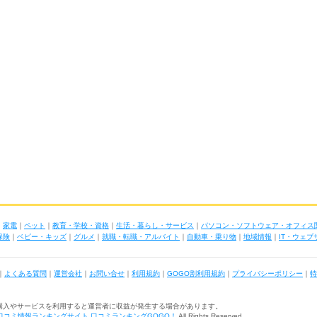
｜
家電
｜
ペット
｜
教育・学校・資格
｜
生活・暮らし・サービス
｜
パソコン・ソフトウェア・オフィス
保険
｜
ベビー・キッズ
｜
グルメ
｜
就職・転職・アルバイト
｜
自動車・乗り物
｜
地域情報
｜
IT・ウェ
｜
よくある質問
｜
運営会社
｜
お問い合せ
｜
利用規約
｜
GOGO割利用規約
｜
プライバシーポリシー
｜
特
購入やサービスを利用すると運営者に収益が発生する場合があります。
口コミ情報ランキングサイト 口コミランキングGOGO！
All Rights Reserved.