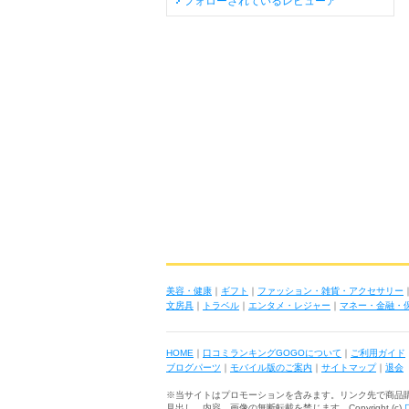
フォローされているレビューア
美容・健康
｜
ギフト
｜
ファッション・雑貨・アクセサリー
文房具
｜
トラベル
｜
エンタメ・レジャー
｜
マネー・金融・
HOME
｜
口コミランキングGOGOについて
｜
ご利用ガイド
ブログパーツ
｜
モバイル版のご案内
｜
サイトマップ
｜
退会
※当サイトはプロモーションを含みます。リンク先で商品
見出し、内容、画像の無断転載を禁じます Copyright (c)