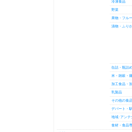
冷凍食品
野菜
果物・フル
漬物・ふり
缶詰・瓶詰
米・雑穀・
加工食品・加
乳製品
その他の食
デパート・
地域･アンテ
食材・食品