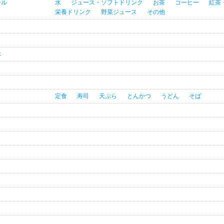
ール
水
ジュース・ソフトドリンク
お茶
コーヒー
紅茶
栄養ドリンク
野菜ジュース
その他
ぶ
定食
寿司
天ぷら
とんかつ
うどん
そば
き