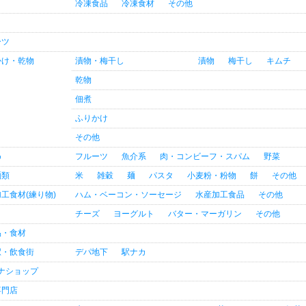
冷凍食品
冷凍食材
その他
ーツ
かけ・乾物
漬物・梅干し
漬物
梅干し
キムチ
乾物
佃煮
ふりかけ
その他
め
フルーツ
魚介系
肉・コンビーフ・スパム
野菜
麺類
米
雑穀
麺
パスタ
小麦粉・粉物
餅
その他
工食材(練り物)
ハム・ベーコン・ソーセージ
水産加工食品
その他
チーズ
ヨーグルト
バター・マーガリン
その他
品・食材
駅・飲食街
デパ地下
駅ナカ
ナショップ
専門店