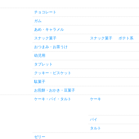
チョコレート
ガム
あめ・キャラメル
スナック菓子
スナック菓子
ポテト系
おつまみ・お茶うけ
幼児用
タブレット
クッキー・ビスケット
駄菓子
お煎餅・おかき・豆菓子
ケーキ・パイ・タルト
ケーキ
パイ
タルト
ゼリー