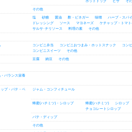
ホットドッグ
ピザ
そ
その他
塩
砂糖
醤油
酢・ビネガー
味噌
ハーブ・スパ
ドレッシング
ソース
マヨネーズ
ケチャップ・トマト
サルサ･チリソース
料理の素
その他
品
コンビニ弁当
コンビニおつまみ・ホットスナック
コン
コンビニスイーツ
その他
豆腐
納豆
その他
品・バランス栄養
ロップ・パテ・ペ
ジャム・コンフィチュール
蜂蜜(ハチミツ)・シロップ
蜂蜜(ハチミツ)
シロップ
チョコレートシロップ
パテ・ディップ
その他