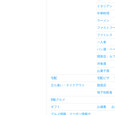
イタリアン
中華料理
ラーメン
ファストフ
ファミレス
一人食
パン屋・ベ
喫茶店・カ
洋食屋
お菓子屋
宅配
宅配ピザ
立ち食い・テイクアウト
路面店
地下街飲食
B級グルメ
ギフト
お歳暮
お
グルメ情報・クーポン情報サ