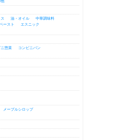
の他
イス
油・オイル
中華調味料
ペースト
エスニック
ビニ惣菜
コンビニパン
メープルシロップ