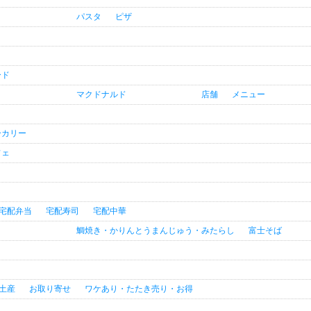
パスタ
ピザ
ード
マクドナルド
店舗
メニュー
ーカリー
フェ
宅配弁当
宅配寿司
宅配中華
鯛焼き・かりんとうまんじゅう・みたらし
富士そば
土産
お取り寄せ
ワケあり・たたき売り・お得