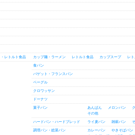
ト・レトルト食品
カップ麺・ラーメン
レトルト食品
カップスープ
レト
食パン
バゲット・フランスパン
ベーグル
クロワッサン
ドーナツ
菓子パン
あんぱん
メロンパン
その他
ハードパン・ハードブレッド
ライ麦パン
雑穀パン
調理パン・総菜パン
カレーパン
やきそばパン