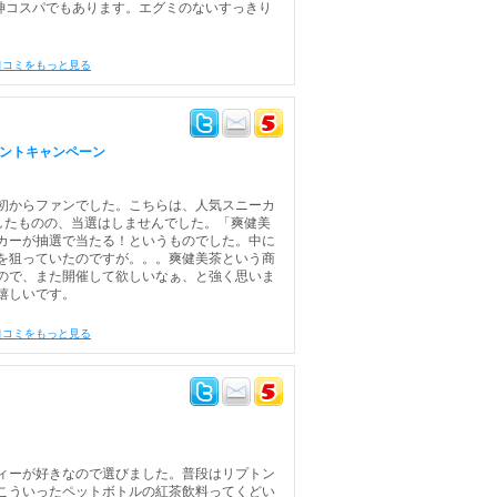
神コスパでもあります。エグミのないすっきり
口コミをもっと見る
ゼントキャンペーン
初からファンでした。こちらは、人気スニーカ
したものの、当選はしませんでした。「爽健美
カーが抽選で当たる！というものでした。中に
を狙っていたのですが。。。爽健美茶という商
ので、また開催して欲しいなぁ、と強く思いま
嬉しいです。
口コミをもっと見る
ィーが好きなので選びました。普段はリプトン
こういったペットボトルの紅茶飲料ってくどい