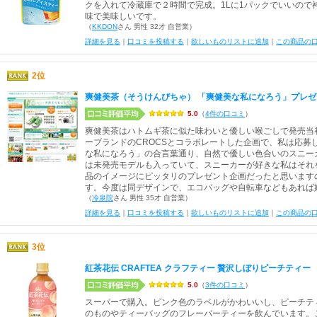
クを入れて冷蔵庫で２時間で完成。1Lに1パックでいいので
味で美味しいです。
（
KKDON
さん 男性 32才 自営業）
詳細を見る
｜
口コミを投稿する
｜
欲しいものリストに追加
｜
この商品の
2位
爽健美茶（そうけんびちゃ） 「爽健美な私になろう」プレ
5.0
（
4件の口コミ
）
爽健美茶はハトムギ茶に似た味わいと優しい喉ごしで発売当
ーブランドのCROCSとコラボレートした企画で、私は応募
な私になろう」の合言葉通り、自然で優しい色合いのスニー
は未発売モデルも入っていて、スニーカーが好きな私はそれ
品のイメージにピッタリのプレゼント企画だったと思います
す。今度は同デザインで、エコバッグや自転車などもあれば
（
冷泉院
さん 男性 35才 自営業）
詳細を見る
｜
口コミを投稿する
｜
欲しいものリストに追加
｜
この商品の
3位
紅茶花伝 CRAFTEA クラフティー 贅沢しぼりピーチティー
5.0
（
3件の口コミ
）
スーパーで購入。ピンク色のラベルがかわいいし、ピーチテ
のものやティーバッグのフレーバーティーを飲んでいます。