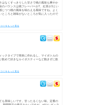
さはなくすっきりした甘さで桃の風味も爽やか
味のバランスは桃フレーバーが7、紅茶が3とい
感じつつ桃の風味を味わえる風味ですね。よく
いところと雑味がないところが気に入ったので
口コミをもっと見る
ィックタイプで簡単に作れるし、マイボトルの
リ飲めて好きなルイボスティーなど飽きずに飲
口コミをもっと見る
ても美味しいです。甘ったるくない味。定番の
す。期間限定の商品みたいですが、ぜひレギュラ