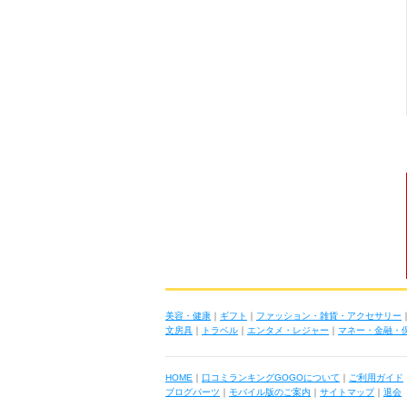
美容・健康
｜
ギフト
｜
ファッション・雑貨・アクセサリー
文房具
｜
トラベル
｜
エンタメ・レジャー
｜
マネー・金融・
HOME
｜
口コミランキングGOGOについて
｜
ご利用ガイド
ブログパーツ
｜
モバイル版のご案内
｜
サイトマップ
｜
退会