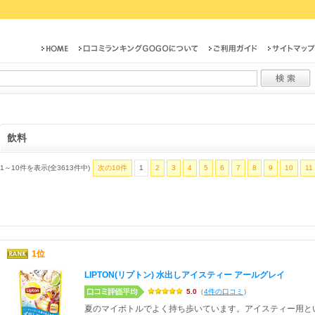
飲料
1～10件を表示(全3613件中)
次の10件
1
2
3
4
5
6
7
8
9
10
11
1位
LIPTON(リプトン) 水出しアイスティー アールグレイ
5.0
（
4件の口コミ
）
夏のマイボトルでよく持ち歩いています。アイスティー用と