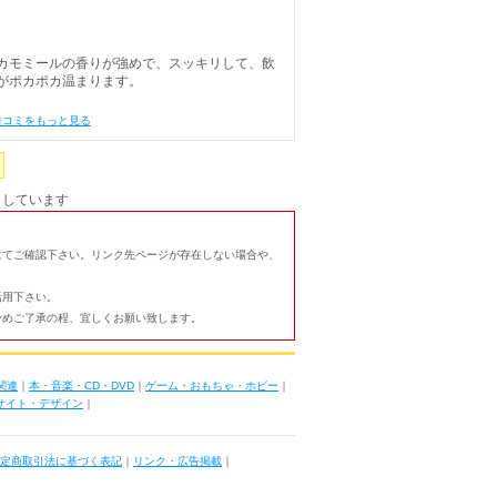
カモミールの香りが強めで、スッキリして、飲
がポカポカ温まります。
口コミをもっと見る
としています
にてご確認下さい。リンク先ページが存在しない場合や、
活用下さい。
予めご了承の程、宜しくお願い致します。
関連
｜
本・音楽・CD・DVD
｜
ゲーム・おもちゃ・ホビー
｜
ブサイト・デザイン
｜
定商取引法に基づく表記
｜
リンク・広告掲載
｜