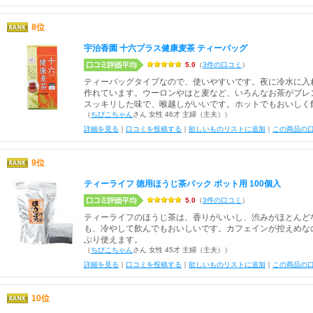
8位
宇治香園 十六プラス健康麦茶 ティーバッグ
5.0
（
3件の口コミ
）
ティーバッグタイプなので、使いやすいです。夜に冷水に入
作れています。ウーロンやはと麦など、いろんなお茶がブレ
スッキリした味で、喉越しがいいです。ホットでもおいしく
（
ちびこちゃん
さん 女性 46才 主婦（主夫））
詳細を見る
｜
口コミを投稿する
｜
欲しいものリストに追加
｜
この商品の
9位
ティーライフ 徳用ほうじ茶パック ポット用 100個入
5.0
（
3件の口コミ
）
ティーライフのほうじ茶は、香りがいいし、渋みがほとんど
も、冷やして飲んでもおいしいです。カフェインが控えめな
ぷり使えます。
（
ちびこちゃん
さん 女性 45才 主婦（主夫））
詳細を見る
｜
口コミを投稿する
｜
欲しいものリストに追加
｜
この商品の
10位