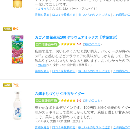
ー化してほしいです。
（
ようっち
さん 女性 52才 パート・アルバイト）
詳細を見る
｜
口コミを投稿する
｜
欲しいものリストに追加
｜
この商品の
6位
カゴメ 野菜生活100 デラウェアミックス【季節限定】
5.0
（
3件の口コミ
）
店頭で見て、おいしそうだなと思い購入。パッケージが爽や
ス!?」と感じるほどデラウェアの風味がしっかりあって、飲
飲みやすいんじゃないかなあと思います。おいしかったので
（
makkiii
さん 女性 37才 会社員（事務系））
詳細を見る
｜
口コミを投稿する
｜
欲しいものリストに追加
｜
この商品の
7位
六郷まちづくり 仁手古サイダー
5.0
（
3件の口コミ
）
爽やかなボトルデザインです。100円以上続く伝統のサイダ
味がスッキリとして美味しかったです。炭酸と優しい甘みが
こそ、美味しさが伝わってきました。
（ハルさん 女性 42才 主婦（主夫））
詳細を見る
｜
口コミを投稿する
｜
欲しいものリストに追加
｜
この商品の