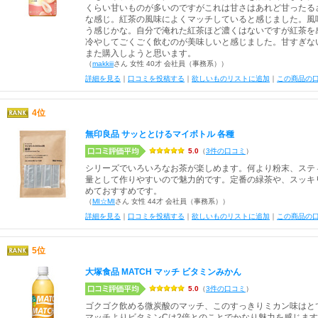
くらい甘いものが多いのですがこれは甘さはあれど甘ったる
な感じ。紅茶の風味によくマッチしていると感じました。風
う感じかな。自分で淹れた紅茶ほど濃くはないですが紅茶を
冷やしてごくごく飲むのが美味しいと感じました。甘すぎな
また購入しようと思います。
（
makkiii
さん 女性 40才 会社員（事務系））
詳細を見る
｜
口コミを投稿する
｜
欲しいものリストに追加
｜
この商品の
4位
無印良品 サッととけるマイボトル 各種
5.0
（
3件の口コミ
）
シリーズでいろいろなお茶が楽しめます。何より粉末、ステ
量として作りやすいので魅力的です。定番の緑茶や、スッキ
めておすすめです。
（
MI☆MI
さん 女性 44才 会社員（事務系））
詳細を見る
｜
口コミを投稿する
｜
欲しいものリストに追加
｜
この商品の
5位
大塚食品 MATCH マッチ ビタミンみかん
5.0
（
3件の口コミ
）
ゴクゴク飲める微炭酸のマッチ、このすっきりミカン味はと
マッチよりビタミンCは2倍とのことでかなり魅力を感じま