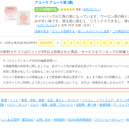
アユーラ アユーラ茶 (環)
5.0
（
3件の口コミ
）
ティーバッグが三角の形になっています。ウーロン茶の味と
みやすい味です。寝る前に飲むと、リラックスできるし、体
（
ちびこちゃん
さん 女性 45才 主婦（主夫））
詳細を見る
｜
口コミを投稿する
｜
欲しいものリストに追加
｜
この商品の
1～10件を表示(全3613件中)
次の10件
1
2
3
4
5
6
7
8
9
10
11
※飲料カテゴリは口コミが3件以上投稿された商品・サービスをランキングの対象
※（口コミランキングGOGO編集部調べ）
※掲載情報の内容等に関しましては、必ずリンク先の販売会社及びサービス会社のホームページ
内容に変更が生じている場合もございますのでご注意下さい。
※口コミ投稿者からの情報はあくまで投稿者の私的な意見です。あくまで個人での判断の上、ご
※当サイトのご利用により生じたいかなる損害においても、当方は一切責任を負いませんので、
｜
家電
｜
ペット
｜
教育・学校・資格
｜
生活・暮らし・サービス
｜
パソコン・ソフトウェア・オフィス
保険
｜
ベビー・キッズ
｜
グルメ
｜
就職・転職・アルバイト
｜
自動車・乗り物
｜
地域情報
｜
IT・ウェ
｜
よくある質問
｜
運営会社
｜
お問い合せ
｜
利用規約
｜
GOGO割利用規約
｜
プライバシーポリシー
｜
特