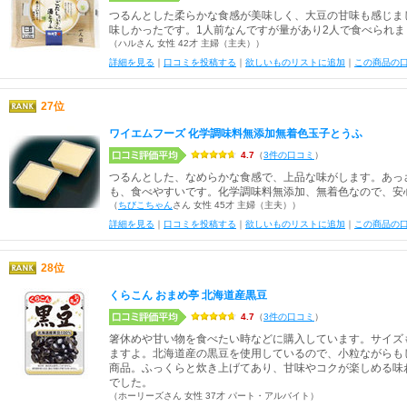
つるんとした柔らかな食感が美味しく、大豆の甘味も感じま
味しかったです。1人前なんですが量があり2人で食べられま
（ハルさん 女性 42才 主婦（主夫））
詳細を見る
｜
口コミを投稿する
｜
欲しいものリストに追加
｜
この商品の
27位
ワイエムフーズ 化学調味料無添加無着色玉子とうふ
4.7
（
3件の口コミ
）
つるんとした、なめらかな食感で、上品な味がします。あっ
も、食べやすいです。化学調味料無添加、無着色なので、安
（
ちびこちゃん
さん 女性 45才 主婦（主夫））
詳細を見る
｜
口コミを投稿する
｜
欲しいものリストに追加
｜
この商品の
28位
くらこん おまめ亭 北海道産黒豆
4.7
（
3件の口コミ
）
箸休めや甘い物を食べたい時などに購入しています。サイズ
ますよ。北海道産の黒豆を使用しているので、小粒ながらも
商品。ふっくらと炊き上げてあり、甘味やコクが楽しめる味
でした。
（ホーリーズさん 女性 37才 パート・アルバイト）