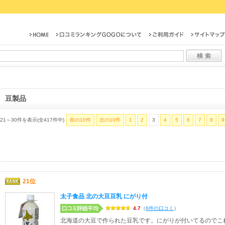
豆製品
21～30件を表示(全417件中)
前の10件
次の10件
1
2
3
4
5
6
7
8
9
21位
太子食品 北の大豆豆乳 にがり付
4.7
（
6件の口コミ
）
北海道の大豆で作られた豆乳です。にがりが付いてるのでこ