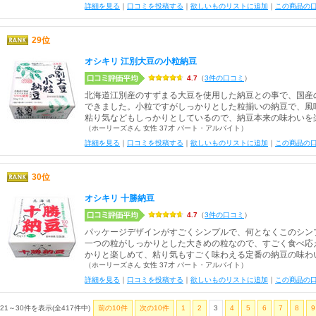
詳細を見る
｜
口コミを投稿する
｜
欲しいものリストに追加
｜
この商品の
29位
オシキリ 江別大豆の小粒納豆
4.7
（
3件の口コミ
）
北海道江別産のすずまる大豆を使用した納豆との事で、国産
できました。小粒ですがしっかりとした粒揃いの納豆で、風
粘り気などもしっかりとしているので、納豆本来の味わいを
（ホーリーズさん 女性 37才 パート・アルバイト）
詳細を見る
｜
口コミを投稿する
｜
欲しいものリストに追加
｜
この商品の
30位
オシキリ 十勝納豆
4.7
（
3件の口コミ
）
パッケージデザインがすごくシンプルで、何となくこのシン
一つの粒がしっかりとした大きめの粒なので、すごく食べ応
かりと楽しめて、粘り気もすごく味わえる定番の納豆の味わ
（ホーリーズさん 女性 37才 パート・アルバイト）
詳細を見る
｜
口コミを投稿する
｜
欲しいものリストに追加
｜
この商品の
21～30件を表示(全417件中)
前の10件
次の10件
1
2
3
4
5
6
7
8
9