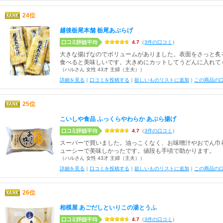
24位
越後栃尾本舗 栃尾あぶらげ
4.7
（
3件の口コミ
）
大きな揚げなのでボリュームがありました。表面をさっと炙
食べると美味しいです。大きめにカットしてうどんに入れて
（ハルさん 女性 43才 主婦（主夫））
詳細を見る
｜
口コミを投稿する
｜
欲しいものリストに追加
｜
この商品の
25位
こいしや食品 ふっくらやわらか あぶら揚げ
4.7
（
3件の口コミ
）
スーパーで買いました。油っこくなく、お味噌汁やおでん巾
ューシーで美味しかったです。値段も手頃で助かります。
（ハルさん 女性 43才 主婦（主夫））
詳細を見る
｜
口コミを投稿する
｜
欲しいものリストに追加
｜
この商品の
26位
相模屋 あごだしといりこの湯とうふ
4.7
（
3件の口コミ
）