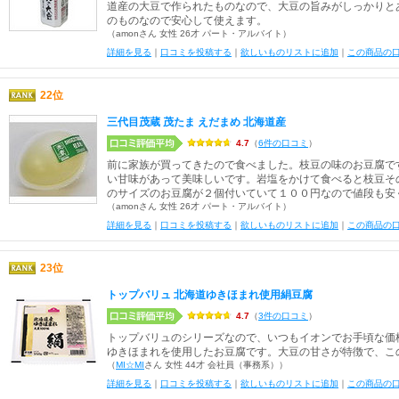
道産の大豆で作られたものなので、大豆の旨みがしっかりと
のものなので安心して使えます。
（amonさん 女性 26才 パート・アルバイト）
詳細を見る
｜
口コミを投稿する
｜
欲しいものリストに追加
｜
この商品の
22位
三代目茂蔵 茂たま えだまめ 北海道産
4.7
（
6件の口コミ
）
前に家族が買ってきたので食べました。枝豆の味のお豆腐で
い甘味があって美味しいです。岩塩をかけて食べると枝豆そ
のサイズのお豆腐が２個付いていて１００円なので値段も安
（amonさん 女性 26才 パート・アルバイト）
詳細を見る
｜
口コミを投稿する
｜
欲しいものリストに追加
｜
この商品の
23位
トップバリュ 北海道ゆきほまれ使用絹豆腐
4.7
（
3件の口コミ
）
トップバリュのシリーズなので、いつもイオンでお手頃な価
ゆきほまれを使用したお豆腐です。大豆の甘さが特徴で、こ
（
MI☆MI
さん 女性 44才 会社員（事務系））
詳細を見る
｜
口コミを投稿する
｜
欲しいものリストに追加
｜
この商品の