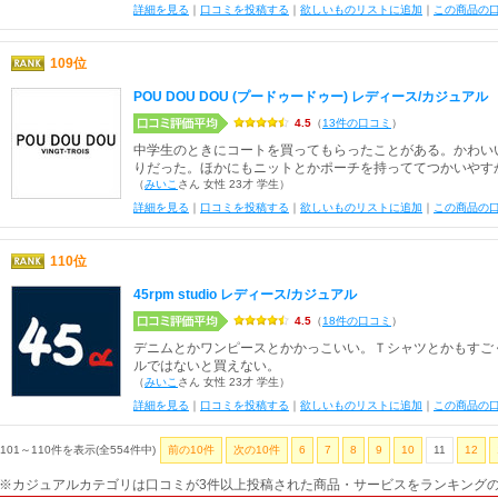
詳細を見る
｜
口コミを投稿する
｜
欲しいものリストに追加
｜
この商品の
109位
POU DOU DOU (プードゥードゥー) レディース/カジュアル
4.5
（
13件の口コミ
）
中学生のときにコートを買ってもらったことがある。かわい
りだった。ほかにもニットとかポーチを持っててつかいやす
（
みいこ
さん 女性 23才 学生）
詳細を見る
｜
口コミを投稿する
｜
欲しいものリストに追加
｜
この商品の
110位
45rpm studio レディース/カジュアル
4.5
（
18件の口コミ
）
デニムとかワンピースとかかっこいい。Ｔシャツとかもすご
ルではないと買えない。
（
みいこ
さん 女性 23才 学生）
詳細を見る
｜
口コミを投稿する
｜
欲しいものリストに追加
｜
この商品の
101～110件を表示(全554件中)
前の10件
次の10件
6
7
8
9
10
11
12
※カジュアルカテゴリは口コミが3件以上投稿された商品・サービスをランキング