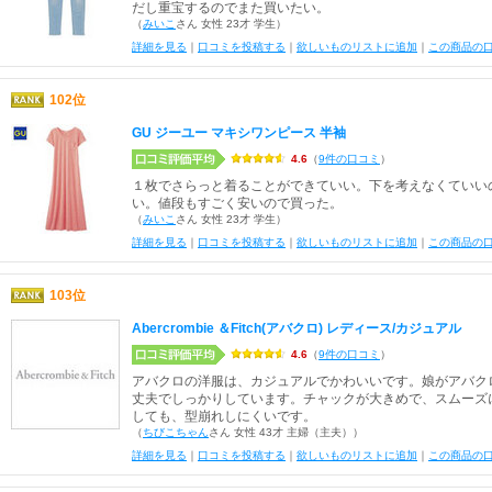
だし重宝するのでまた買いたい。
（
みいこ
さん 女性 23才 学生）
詳細を見る
｜
口コミを投稿する
｜
欲しいものリストに追加
｜
この商品の
102位
GU ジーユー マキシワンピース 半袖
4.6
（
9件の口コミ
）
１枚でさらっと着ることができていい。下を考えなくていい
い。値段もすごく安いので買った。
（
みいこ
さん 女性 23才 学生）
詳細を見る
｜
口コミを投稿する
｜
欲しいものリストに追加
｜
この商品の
103位
Abercrombie ＆Fitch(アバクロ) レディース/カジュアル
4.6
（
9件の口コミ
）
アバクロの洋服は、カジュアルでかわいいです。娘がアバク
丈夫でしっかりしています。チャックが大きめで、スムーズ
しても、型崩れしにくいです。
（
ちびこちゃん
さん 女性 43才 主婦（主夫））
詳細を見る
｜
口コミを投稿する
｜
欲しいものリストに追加
｜
この商品の