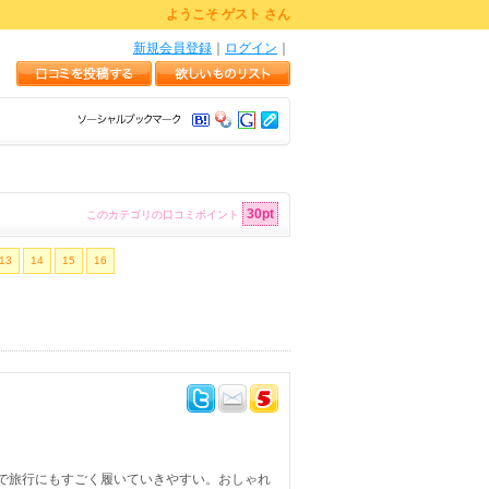
ようこそ ゲスト さん
新規会員登録
｜
ログイン
｜
30pt
このカテゴリの口コミポイント
13
14
15
16
で旅行にもすごく履いていきやすい。おしゃれ