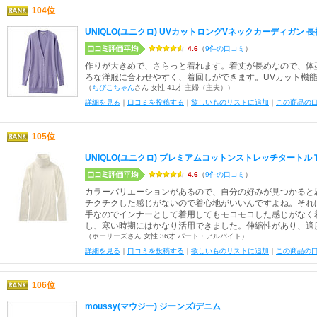
104位
UNIQLO(ユニクロ) UVカットロングVネックカーディガン 長
4.6
（
9件の口コミ
）
作りが大きめで、さらっと着れます。着丈が長めなので、体
ろな洋服に合わせやすく、着回しができます。UVカット機
（
ちびこちゃん
さん 女性 41才 主婦（主夫））
詳細を見る
｜
口コミを投稿する
｜
欲しいものリストに追加
｜
この商品の
105位
UNIQLO(ユニクロ) プレミアムコットンストレッチタートルＴ
4.6
（
9件の口コミ
）
カラーバリエーションがあるので、自分の好みが見つかると
チクチクした感じがないので着心地がいいんですよね。それ
手なのでインナーとして着用してもモコモコした感じがなく
し、寒い時期にはかなり活用できました。伸縮性があり、適
（ホーリーズさん 女性 36才 パート・アルバイト）
詳細を見る
｜
口コミを投稿する
｜
欲しいものリストに追加
｜
この商品の
106位
moussy(マウジー) ジーンズ/デニム