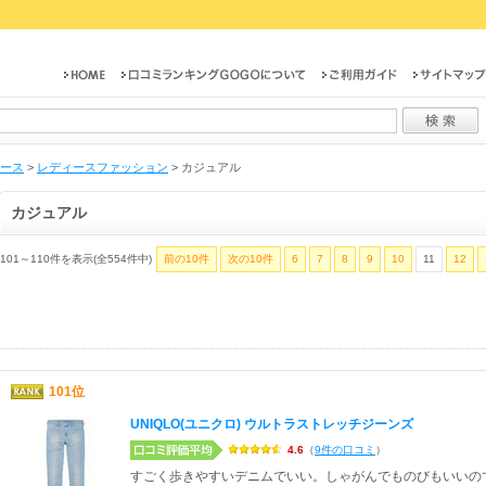
ース
>
レディースファッション
>
カジュアル
カジュアル
101～110件を表示(全554件中)
前の10件
次の10件
6
7
8
9
10
11
12
101位
UNIQLO(ユニクロ) ウルトラストレッチジーンズ
4.6
（
9件の口コミ
）
すごく歩きやすいデニムでいい。しゃがんでものびもいいの