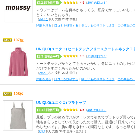
4.5
（
20件の口コミ
）
マウジーはデニムを何本かもってる。細身でかっこいいし、
とくにいいとおもう。
（
みいこ
さん 女性 23才 学生）
詳細を見る
｜
口コミを投稿する
｜
欲しいものリストに追加
｜
この商品の
107位
UNIQLO(ユニクロ) ヒートテックフリースタートルネックＴ 
4.5
（
11件の口コミ
）
ヒートテックだからとてもあったかい。冬にニットのしたに
だけでもすごくあったかいのがいい。
（
みいこ
さん 女性 23才 学生）
詳細を見る
｜
口コミを投稿する
｜
欲しいものリストに追加
｜
この商品の
108位
UNIQLO(ユニクロ) ブラトップ
4.5
（
46件の口コミ
）
最近、ブラの締め付けがストレスで初めてブラトップ買って
地もさらっとしていて良かったので購入。普通に1日来てい
わしたいです。胸の形もきれいで問題なしです。もっと早く
（
ゆぴ
さん 女性 36才 主婦（主夫））