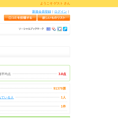
ようこそ ゲスト さん
新規会員登録
｜
ログイン
｜
価平均点
3.8点
91379票
れている人
1人
1件