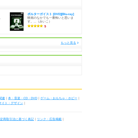
ポルターガイスト [DVD][Blu-ray]
。
映画のなかでも一番怖いと思いま
す。...（みいこ）
5
もっと見る
関連
｜
本・音楽・CD・DVD
｜
ゲーム・おもちゃ・ホビー
｜
ブサイト・デザイン
｜
定商取引法に基づく表記
｜
リンク・広告掲載
｜