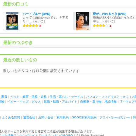
最新の口コミ
ハートブルー [DVD]
愛がこわれるとき [DVD]
とっても面白かったです。キアヌ
映像が古いけど面白かったです
リー...（みいこ）
幸せ...（みいこ）
5
4
最新のつぶやき
最近の欲しいもの
欲しいものリストは非公開に設定されています
｜
家電
｜
ペット
｜
教育・学校・資格
｜
生活・暮らし・サービス
｜
パソコン・ソフトウェア・オフィス
保険
｜
ベビー・キッズ
｜
グルメ
｜
就職・転職・アルバイト
｜
自動車・乗り物
｜
地域情報
｜
IT・ウェ
｜
よくある質問
｜
運営会社
｜
お問い合せ
｜
利用規約
｜
GOGO割利用規約
｜
プライバシーポリシー
｜
特
購入やサービスを利用すると運営者に収益が発生する場合があります。
口コミ情報ランキングサイト 口コミランキングGOGO！
All Rights Reserved.