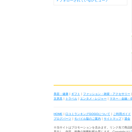
フォローされているレビューア
美容・健康
｜
ギフト
｜
ファッション・雑貨・アクセサリー
文房具
｜
トラベル
｜
エンタメ・レジャー
｜
マネー・金融・
HOME
｜
口コミランキングGOGOについて
｜
ご利用ガイド
ブログパーツ
｜
モバイル版のご案内
｜
サイトマップ
｜
退会
※当サイトはプロモーションを含みます。リンク先で商品
見出し、内容、画像の無断転載を禁じます Copyright (c)