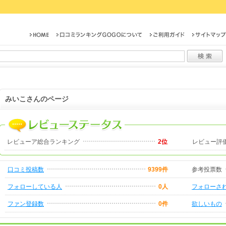
みいこさんのページ
レビューア総合ランキング
2位
レビュー評
口コミ投稿数
9399件
参考投票数
フォローしている人
0人
フォローさ
ファン登録数
0件
欲しいもの