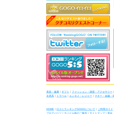
美容・健康
｜
ギフト
｜
ファッション・雑貨・アクセサリー
文房具
｜
トラベル
｜
エンタメ・レジャー
｜
マネー・金融・
HOME
｜
口コミランキングGOGOについて
｜
ご利用ガイド
ブログパーツ
｜
モバイル版のご案内
｜
サイトマップ
｜
退会