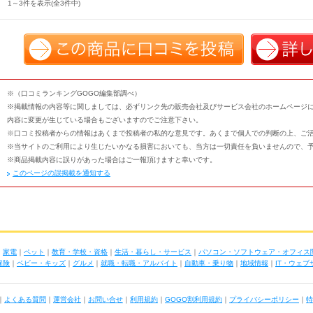
1～3件を表示(全3件中)
※（口コミランキングGOGO編集部調べ）
※掲載情報の内容等に関しましては、必ずリンク先の販売会社及びサービス会社のホームページ
内容に変更が生じている場合もございますのでご注意下さい。
※口コミ投稿者からの情報はあくまで投稿者の私的な意見です。あくまで個人での判断の上、ご
※当サイトのご利用により生じたいかなる損害においても、当方は一切責任を負いませんので、
※商品掲載内容に誤りがあった場合はご一報頂けますと幸いです。
このページの誤掲載を通知する
｜
家電
｜
ペット
｜
教育・学校・資格
｜
生活・暮らし・サービス
｜
パソコン・ソフトウェア・オフィス
保険
｜
ベビー・キッズ
｜
グルメ
｜
就職・転職・アルバイト
｜
自動車・乗り物
｜
地域情報
｜
IT・ウェ
｜
よくある質問
｜
運営会社
｜
お問い合せ
｜
利用規約
｜
GOGO割利用規約
｜
プライバシーポリシー
｜
特