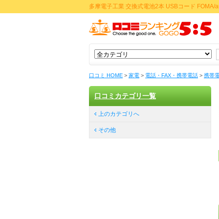
多摩電子工業 交換式電池2本 USBコード FOMA
口コミ HOME
>
家電
>
電話・FAX・携帯電話
>
携帯
口コミカテゴリ一覧
上のカテゴリへ
その他