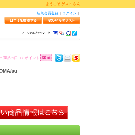
ようこそ ゲスト さん
新規会員登録
｜
ログイン
｜
30pt
の商品の口コミポイント
MA/au