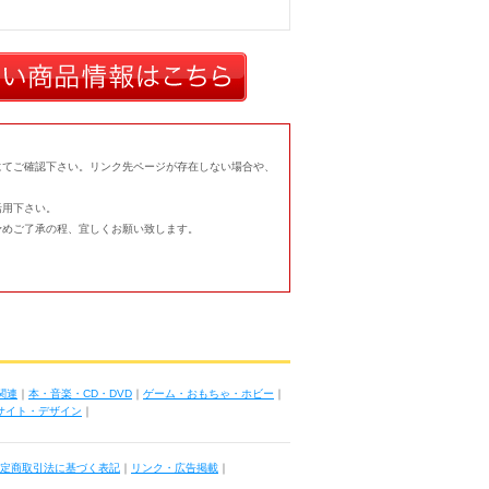
にてご確認下さい。リンク先ページが存在しない場合や、
活用下さい。
予めご了承の程、宜しくお願い致します。
関連
｜
本・音楽・CD・DVD
｜
ゲーム・おもちゃ・ホビー
｜
ブサイト・デザイン
｜
定商取引法に基づく表記
｜
リンク・広告掲載
｜