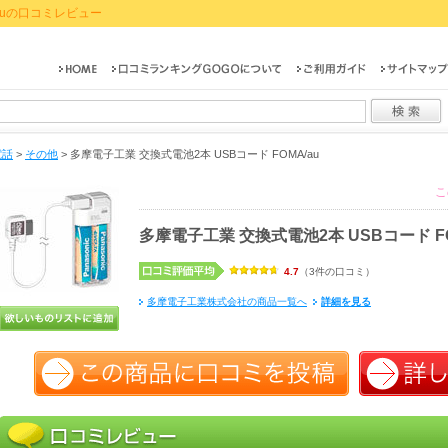
/auの口コミレビュー
電話
>
その他
>
多摩電子工業 交換式電池2本 USBコード FOMA/au
こ
多摩電子工業 交換式電池2本 USBコード FO
4.7
（3件の口コミ）
多摩電子工業株式会社の商品一覧へ
詳細を見る