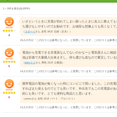
1～3件を表示(全3件中)
いざというときに充電が切れてしまい困ったときに友人に教えても
ち運びもしやすいのでお勧めです。お値段も想像よりも高くなくて
（
３ボーイ
さん 女性 36才 主婦（主夫））
4
24人の方が「この口コミは参考になった」と投票しています。この口コミは参考
電池から充電できる充電器なんてないのかなーと電気屋さんに相談
池は安価で大量購入出来ますし、持ち運びも楽なので重宝している
（
tktky０２
さん 男性 25才 公務員）
5
14人の方が「この口コミは参考になった」と投票しています。この口コミは参考
携帯電話の電池が無くなった時にコンビニで買いました。この充電
すればまた使えるのでとても良いです。外出先でもこの充電器があ
的にも良いです。とても便利な商品だと思います。
5
（amonさん 女性 25才 パート・アルバイト）
12人の方が「この口コミは参考になった」と投票しています。この口コミは参考