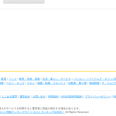
｜
家電
｜
ペット
｜
教育・学校・資格
｜
生活・暮らし・サービス
｜
パソコン・ソフトウェア・オフィス
保険
｜
ベビー・キッズ
｜
グルメ
｜
就職・転職・アルバイト
｜
自動車・乗り物
｜
地域情報
｜
IT・ウェ
｜
よくある質問
｜
運営会社
｜
お問い合せ
｜
利用規約
｜
GOGO割利用規約
｜
プライバシーポリシー
｜
特
購入やサービスを利用すると運営者に収益が発生する場合があります。
口コミ情報ランキングサイト 口コミランキングGOGO！
All Rights Reserved.