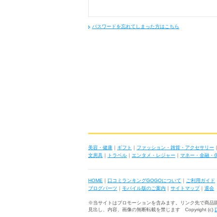
パスワードを忘れてしまった方はこちら
美容・健康
｜
ギフト
｜
ファッション・雑貨・アクセサリー
文房具
｜
トラベル
｜
エンタメ・レジャー
｜
マネー・金融・
HOME
｜
口コミランキングGOGOについて
｜
ご利用ガイド
ブログパーツ
｜
モバイル版のご案内
｜
サイトマップ
｜
退会
※当サイトはプロモーションを含みます。リンク先で商品
見出し、内容、画像の無断転載を禁じます Copyright (c)