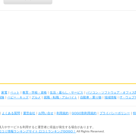
｜
家電
｜
ペット
｜
教育・学校・資格
｜
生活・暮らし・サービス
｜
パソコン・ソフトウェア・オフィス
保険
｜
ベビー・キッズ
｜
グルメ
｜
就職・転職・アルバイト
｜
自動車・乗り物
｜
地域情報
｜
IT・ウェ
｜
よくある質問
｜
運営会社
｜
お問い合せ
｜
利用規約
｜
GOGO割利用規約
｜
プライバシーポリシー
｜
特
購入やサービスを利用すると運営者に収益が発生する場合があります。
口コミ情報ランキングサイト 口コミランキングGOGO！
All Rights Reserved.