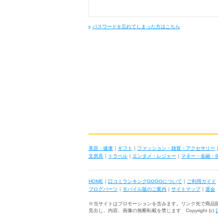
パスワードを忘れてしまった方はこちら
美容・健康
｜
ギフト
｜
ファッション・雑貨・アクセサリー
文房具
｜
トラベル
｜
エンタメ・レジャー
｜
マネー・金融・
HOME
｜
口コミランキングGOGOについて
｜
ご利用ガイド
ブログパーツ
｜
モバイル版のご案内
｜
サイトマップ
｜
退会
※当サイトはプロモーションを含みます。リンク先で商品
見出し、内容、画像の無断転載を禁じます Copyright (c)