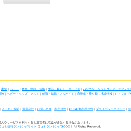
｜
家電
｜
ペット
｜
教育・学校・資格
｜
生活・暮らし・サービス
｜
パソコン・ソフトウェア・オフィス
保険
｜
ベビー・キッズ
｜
グルメ
｜
就職・転職・アルバイト
｜
自動車・乗り物
｜
地域情報
｜
IT・ウェ
｜
よくある質問
｜
運営会社
｜
お問い合せ
｜
利用規約
｜
GOGO割利用規約
｜
プライバシーポリシー
｜
特
購入やサービスを利用すると運営者に収益が発生する場合があります。
口コミ情報ランキングサイト 口コミランキングGOGO！
All Rights Reserved.