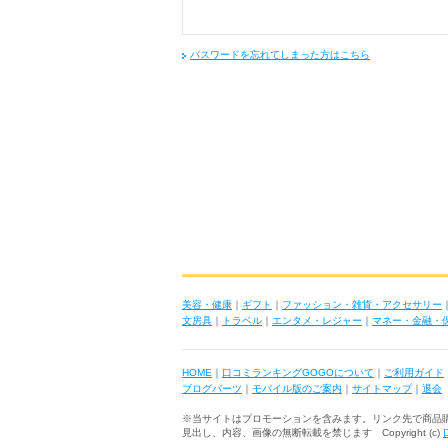
パスワードを忘れてしまった方はこちら
美容・健康
｜
ギフト
｜
ファッション・雑貨・アクセサリー
文房具
｜
トラベル
｜
エンタメ・レジャー
｜
マネー・金融・
HOME
｜
口コミランキングGOGOについて
｜
ご利用ガイド
ブログパーツ
｜
モバイル版のご案内
｜
サイトマップ
｜
退会
※当サイトはプロモーションを含みます。リンク先で商品
見出し、内容、画像の無断転載を禁じます Copyright (c)