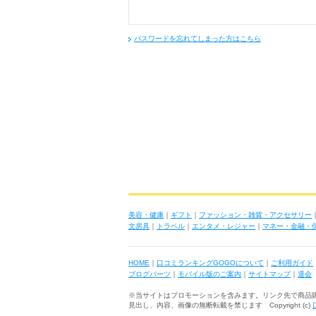
パスワードを忘れてしまった方はこちら
美容・健康
｜
ギフト
｜
ファッション・雑貨・アクセサリー
文房具
｜
トラベル
｜
エンタメ・レジャー
｜
マネー・金融・
HOME
｜
口コミランキングGOGOについて
｜
ご利用ガイド
ブログパーツ
｜
モバイル版のご案内
｜
サイトマップ
｜
退会
※当サイトはプロモーションを含みます。リンク先で商品
見出し、内容、画像の無断転載を禁じます Copyright (c)