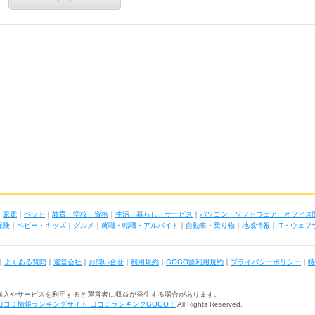
｜
家電
｜
ペット
｜
教育・学校・資格
｜
生活・暮らし・サービス
｜
パソコン・ソフトウェア・オフィス
保険
｜
ベビー・キッズ
｜
グルメ
｜
就職・転職・アルバイト
｜
自動車・乗り物
｜
地域情報
｜
IT・ウェ
｜
よくある質問
｜
運営会社
｜
お問い合せ
｜
利用規約
｜
GOGO割利用規約
｜
プライバシーポリシー
｜
特
購入やサービスを利用すると運営者に収益が発生する場合があります。
口コミ情報ランキングサイト 口コミランキングGOGO！
All Rights Reserved.