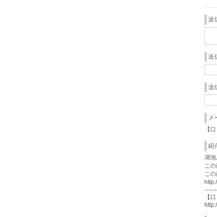
送
送
送
メ
【口
紹
湖池
この
この
http
------
【口
http