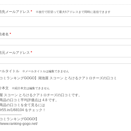
信先メールアドレス
*
※改行で区切って最大5アドレスまで同時に送信できます
信者名
*
信元メールアドレス
*
ールタイトル
※メールタイトルは編集できません
コミランキングGOGO】湖池屋 スコーン とろけるクアトロチーズの口コミ
介本文
※紹介本文は編集できません
屋 スコーン とろけるクアトロチーズの口コミです。

商品の口コミ平均評価点は 4.8 です。

商品の口コミを全て見るには

://r55.in/1/68104 をチェック！

-------------------

コミランキングGOGO!】

://www.ranking-gogo.net/