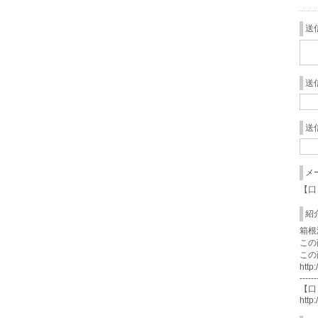
送
送
送
メ
【口
紹
箱根
この
この
http
------
【口
http