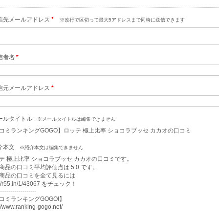
信先メールアドレス
*
※改行で区切って最大5アドレスまで同時に送信できます
信者名
*
信元メールアドレス
*
ールタイトル
※メールタイトルは編集できません
コミランキングGOGO】ロッテ 極上比率 ショコラブッセ カカオの口コミ
介本文
※紹介本文は編集できません
テ 極上比率 ショコラブッセ カカオの口コミです。

商品の口コミ平均評価点は 5.0 です。

商品の口コミを全て見るには

://r55.in/1/43067 をチェック！

-------------------

コミランキングGOGO!】

://www.ranking-gogo.net/