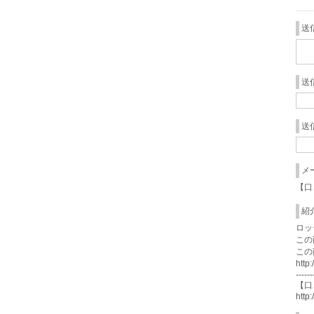
送
送
送
メ
【口
紹
ロッ
この
この
http
------
【口
http