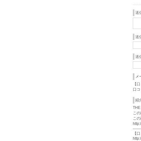
送
送
送
メ
【口
口コ
紹
TH
この
この
http
------
【口
http