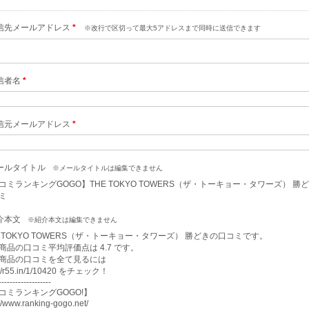
信先メールアドレス
*
※改行で区切って最大5アドレスまで同時に送信できます
信者名
*
信元メールアドレス
*
ールタイトル
※メールタイトルは編集できません
コミランキングGOGO】THE TOKYO TOWERS（ザ・トーキョー・タワーズ） 勝
ミ
介本文
※紹介本文は編集できません
E TOKYO TOWERS（ザ・トーキョー・タワーズ） 勝どきの口コミです。

商品の口コミ平均評価点は 4.7 です。

商品の口コミを全て見るには

://r55.in/1/10420 をチェック！

-------------------

コミランキングGOGO!】

://www.ranking-gogo.net/