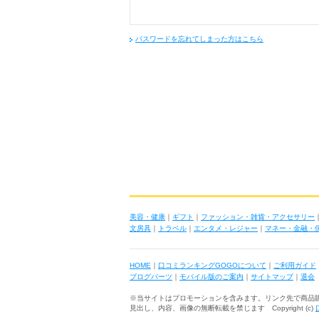
パスワードを忘れてしまった方はこちら
美容・健康
｜
ギフト
｜
ファッション・雑貨・アクセサリー
文房具
｜
トラベル
｜
エンタメ・レジャー
｜
マネー・金融・
HOME
｜
口コミランキングGOGOについて
｜
ご利用ガイド
ブログパーツ
｜
モバイル版のご案内
｜
サイトマップ
｜
退会
※当サイトはプロモーションを含みます。リンク先で商品
見出し、内容、画像の無断転載を禁じます Copyright (c)