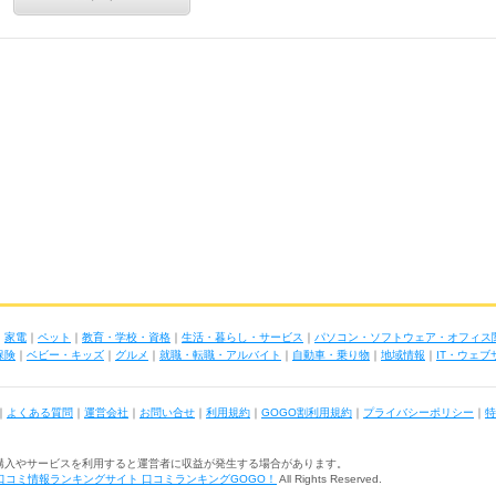
｜
家電
｜
ペット
｜
教育・学校・資格
｜
生活・暮らし・サービス
｜
パソコン・ソフトウェア・オフィス
保険
｜
ベビー・キッズ
｜
グルメ
｜
就職・転職・アルバイト
｜
自動車・乗り物
｜
地域情報
｜
IT・ウェ
｜
よくある質問
｜
運営会社
｜
お問い合せ
｜
利用規約
｜
GOGO割利用規約
｜
プライバシーポリシー
｜
特
購入やサービスを利用すると運営者に収益が発生する場合があります。
口コミ情報ランキングサイト 口コミランキングGOGO！
All Rights Reserved.